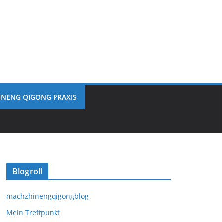
INENG QIGONG PRAXIS
Blogroll
machzhinengqigongblog
Mein Treffpunkt