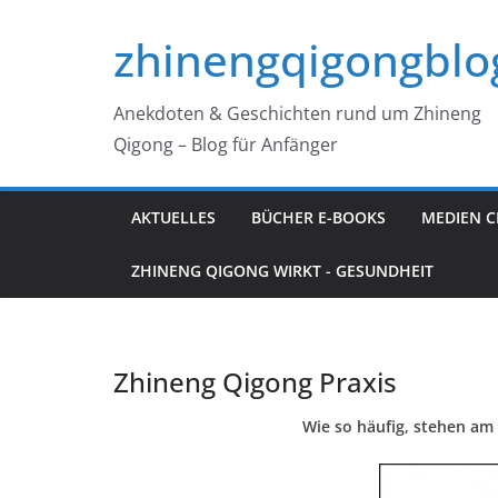
Zum
zhinengqigongblo
Inhalt
springen
Anekdoten & Geschichten rund um Zhineng
Qigong – Blog für Anfänger
AKTUELLES
BÜCHER E-BOOKS
MEDIEN C
ZHINENG QIGONG WIRKT - GESUNDHEIT
Zhineng Qigong Praxis
Wie so häufig, stehen am 