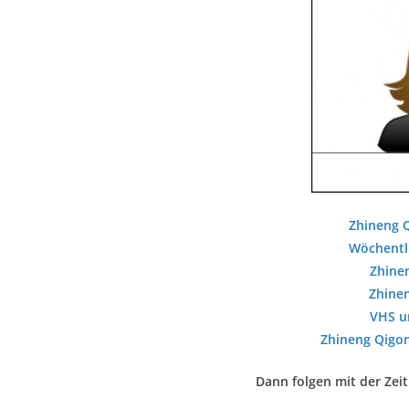
Zhineng Q
Wöchentli
Zhine
Zhinen
VHS u
Zhineng Qigon
Dann folgen mit der Zei