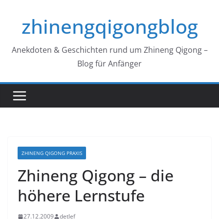
Zum
zhinengqigongblog
Inhalt
springen
Anekdoten & Geschichten rund um Zhineng Qigong –
Blog für Anfänger
ZHINENG QIGONG PRAXIS
Zhineng Qigong – die
höhere Lernstufe
27.12.2009
detlef