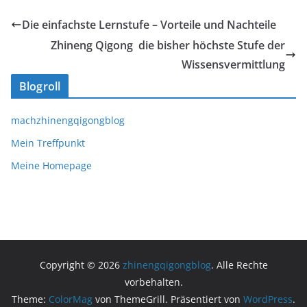
Die einfachste Lernstufe – Vorteile und Nachteile
Zhineng Qigong  die bisher höchste Stufe der
Wissensvermittlung
Blogroll
machzhinengqigongblog
Mein Treffpunkt
Meine Homepage
Copyright © 2026
zhinengqigongblog
. Alle Rechte
vorbehalten.
Theme:
ColorMag
von ThemeGrill. Präsentiert von
WordPress
.