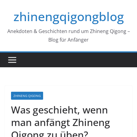
Zum
zhinengqigongblog
Inhalt
springen
Anekdoten & Geschichten rund um Zhineng Qigong –
Blog für Anfänger
ZHINENG QIGONG
Was geschieht, wenn
man anfängt Zhineng
Qigong zu üben?