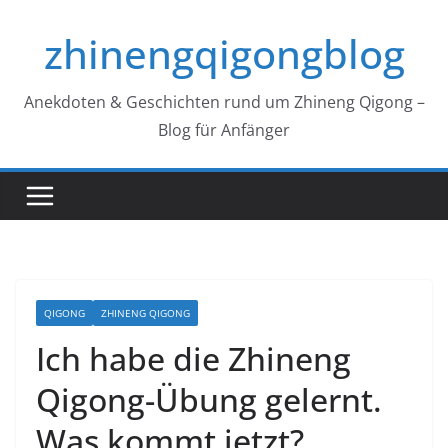
Zum
zhinengqigongblog
Inhalt
springen
Anekdoten & Geschichten rund um Zhineng Qigong –
Blog für Anfänger
QIGONG
ZHINENG QIGONG
Ich habe die Zhineng
Qigong-Übung gelernt.
Was kommt jetzt?