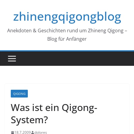
Zum
zhinengqigongblog
Inhalt
springen
Anekdoten & Geschichten rund um Zhineng Qigong –
Blog für Anfänger
QIGONG
Was ist ein Qigong-
System?
18.7.2009
dolores