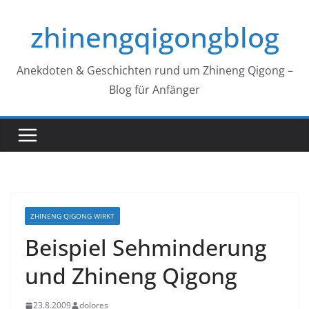
Zum
zhinengqigongblog
Inhalt
springen
Anekdoten & Geschichten rund um Zhineng Qigong –
Blog für Anfänger
ZHINENG QIGONG WIRKT
Beispiel Sehminderung
und Zhineng Qigong
23.8.2009
dolores