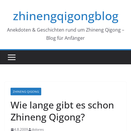
Zum
zhinengqigongblog
Inhalt
springen
Anekdoten & Geschichten rund um Zhineng Qigong –
Blog für Anfänger
ZHINENG QIGONG
Wie lange gibt es schon
Zhineng Qigong?
4.8.2009
dolores