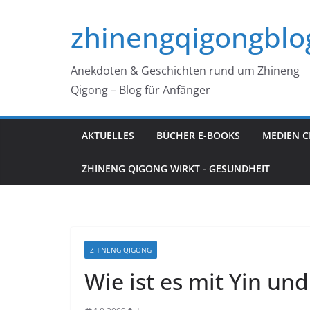
Zum
zhinengqigongblo
Inhalt
springen
Anekdoten & Geschichten rund um Zhineng
Qigong – Blog für Anfänger
AKTUELLES
BÜCHER E-BOOKS
MEDIEN C
ZHINENG QIGONG WIRKT - GESUNDHEIT
ZHINENG QIGONG
Wie ist es mit Yin un