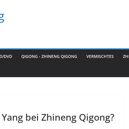
g
D/DVD
QIGONG - ZHINENG QIGONG
VERMISCHTES
ZH
d Yang bei Zhineng Qigong?