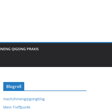
INENG QIGONG PRAXIS
Blogroll
machzhinengqigongblog
Mein Treffpunkt